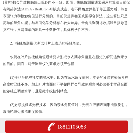
(异构性)会导致接触角出现各向不一致。因而，接触角测量通常采用的算法目前仅
有阿莎算法(ADSA - RealDrop)可以完成左、右不同角度并基于修正重力后、综合
表面张力和接触角值进行分析的。目前仅提供椭圆或圆拟合算法，这些算法只是
简单的量角功能，与界面化学分析存在较大差异。量角法则所得数据通常指导意
义不强，只是简单的出具一个数据值，具体科学性不强。
2、接触角测量仪测试叶片上农药的接触角值。
农药在叶片的接触角值通常要求形成水农药水角度且在很短的瞬间达到亲水
的目的。因而，对于测量仪的要求必须应包括：
(1)样品台能够独立调整水平。因为在亲水角度值时，本身的液滴有效像素在
高度时已经不多。加上叶片表面的不平整同样会导致侧观察时必须要求样品台面
能够独立调整水平，且是微米级控制精度。
(2)必须提供遮光板技术。因为亲水角度值时，光线在液滴表面形成漫反射，
液滴轮廓边缘清晰度降低。
18811105083