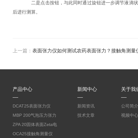
二是点击按钮，与此同时通过旋钮进一步调节液滴状态
后进行测算。
上一篇：
表面张力仪如何测试农药表面张力？接触角测量仪如
产品中心
新闻中心
关于我
DCAT25表面张力仪
新闻资讯
公司简
MBP 200气泡压力张力
技术文章
视频中
仪
ZPA 20固体表面Zeta电
位分析仪
OCA25接触角测量仪