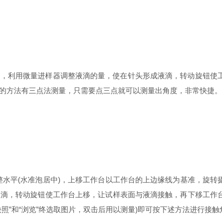
利用微量进样器调整液滴的量，使在针头形成液滴，转动旋钮使工
的方法有三点法测量，只需要点三点就可以测量出角度，非常快捷。
整水平(水准泡居中)，上移工作台以工作台的上边缘线为基准，旋
液滴，转动旋钮使工作台上移，让试样表面与液滴接触，再下移工作
快照”和“浏览”终选取图片，双击后用以测量)即可按下述方法进行接