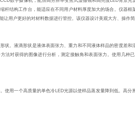
CD数字摄像机，配倍高分辨率变焦式显微镜和高亮度LED背景光
伸缩杆结构工作台，能适应在不同用户材料厚度加大的场合。仪器框
能让用户更好的对材料数据进行管控。该仪器设计美观大方、操作简
状。液滴形状是液体表面张力、重力和不同液体样品的密度差和湿
拟合方法对获得的图像进行分析，测定接触角和表面张力。使用几种
使用一个高质量的单色冷LED光源以使样品蒸发量降到低。高分