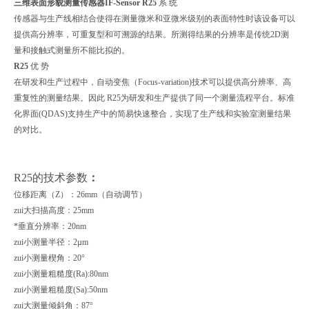
三维表面形貌测量传感器IF-Sensor
R25
系 统
传感器与生产线相结合使得在测量微米和亚微米级别的表面特性时该设备可以
提供高分辨率，可重复型和可溯源的结果。所测得结果的分辨率是传统2D测
量和接触式测量所不能比拟的。
R25
优 势
在研发和生产过程中，自动变焦（Focus-variation)技术可以提供高分辨率、高
重复性的测量结果。因此 R25为研发和生产提供了同一个测量流程平台。标准
化界面(QDAS)支持生产中的简易快速整合，实现了生产线和实验室测量结果
的对比。
R25的技术参数
：
位移距离（Z）：26mm（自动调节）
zui大扫描高度：25mm
*垂直分辨率：20nm
zui小测量半径：2µm
zui小测量楔角：20°
zui小测量粗糙度(Ra):80nm
zui小测量粗糙度(Sa):50nm
zui大测量倾斜角：87°