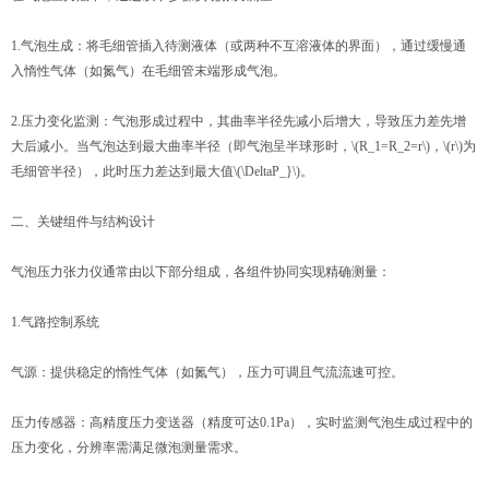
1.气泡生成：将毛细管插入待测液体（或两种不互溶液体的界面），通过缓慢通
入惰性气体（如氮气）在毛细管末端形成气泡。
2.压力变化监测：气泡形成过程中，其曲率半径先减小后增大，导致压力差先增
大后减小。当气泡达到最大曲率半径（即气泡呈半球形时，\(R_1=R_2=r\)，\(r\)为
毛细管半径），此时压力差达到最大值\(\DeltaP_}\)。
二、关键组件与结构设计
气泡压力张力仪通常由以下部分组成，各组件协同实现精确测量：
1.气路控制系统
气源：提供稳定的惰性气体（如氮气），压力可调且气流流速可控。
压力传感器：高精度压力变送器（精度可达0.1Pa），实时监测气泡生成过程中的
压力变化，分辨率需满足微泡测量需求。