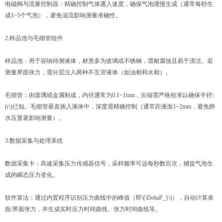
电磁阀与流量控制器：精确控制气体通入速度，确保气泡缓慢生成（通常每秒生
成1~5个气泡），避免湍流影响测量准确性。
2.样品池与毛细管组件
样品池：用于容纳待测液体，材质多为玻璃或不锈钢，需耐腐蚀且易于清洁。若
测量界面张力，需分层注入两种不互溶液体（如油相和水相）。
毛细管：由玻璃或金属制成，内径通常为0.1~1mm，尖端需严格校准以确保半径\
(r\)已知。毛细管垂直插入液体中，深度需精确控制（通常距液面1~2mm，避免静
水压显著影响测量）。
3.数据采集与处理系统
数据采集卡：高速采集压力传感器信号，采样频率可达每秒数百次，捕捉气泡生
成的瞬态压力变化。
软件算法：通过内置程序识别压力曲线中的峰值（即\(\DeltaP_}\)），自动计算表
面/界面张力，并生成实时压力时间曲线、张力时间曲线等。