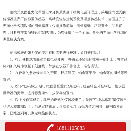
便携式表面张力仪界面化学分析系统基于模块化设计理念，采用国内优秀的
传感器生产厂的称重传感器、高精度位移控制系统及温度传感技术，全面提升了
界面化学各项数据的测值精度；仪器操作简单、测值精确、功能齐全、品质优
秀，且具有非常*的数据管理功能，为您提供了一个全面、专业的界面化学领域的
测量解决方案。
便携式表面张力仪的使用有时需要进行校准，如何进行呢？
1、打开便携式表面张力仪电源开关，将铂金环轻轻的挂在平衡杆上，将样品
杯内加入纯净水至下刻度线，并放在仪器工作台上，准备测试。
2、在仪器的参数设置里的密度、环境温度、铂金环半径、铂金环的周长等设
置好。
3、按下“砝码标定”键，把仪器配置的2克砝码，挂在铂金环挂钩处，按仪器
显示器的提示，进行标定操作，按保存键退出。
4、以上操作完成后，就开始正式的仪器校准了，先按下“纯水标定”键仪器自
动进入校准测定了；当测定结束后，仪器显示71-72张力值之间时，说明仪器正
常，已经达到可以测定样品的状态。
18811105083