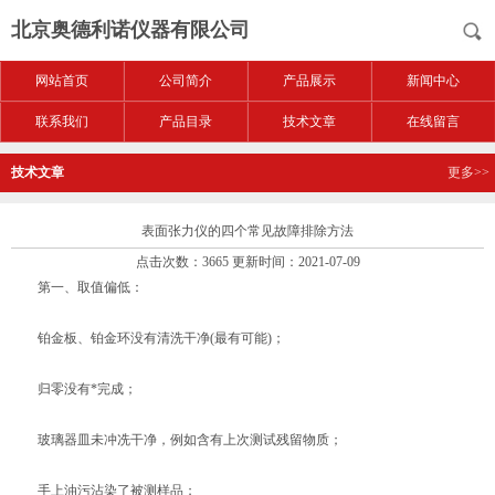
北京奥德利诺仪器有限公司
网站首页
公司简介
产品展示
新闻中心
联系我们
产品目录
技术文章
在线留言
技术文章
更多>>
表面张力仪的四个常见故障排除方法
点击次数：3665 更新时间：2021-07-09
第一、取值偏低：
铂金板、铂金环没有清洗干净(最有可能)；
归零没有*完成；
玻璃器皿未冲冼干净，例如含有上次测试残留物质；
手上油污沾染了被测样品；