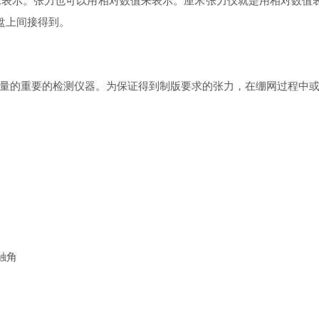
米表示。张力也可以用相对数值来表示。厘米张力仪就是用相对数值
盘上间接得到。
量的重要的检测仪器。为保证得到制版要求的张力，在绷网过程中或
触角