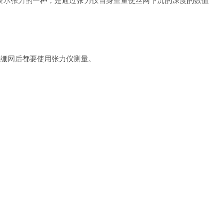
表示张力的一种，是通过张力仪自身重量使丝网下沉的深度的数值
绷网后都要使用张力仪测量。